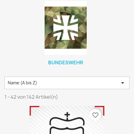
BUNDESWEHR

Name (A bis Z)
1 - 42 von 142 Artikel(n)
favorite_border