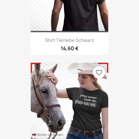
Shirt Tierliebe Schwarz
14,60 €
favorite_border