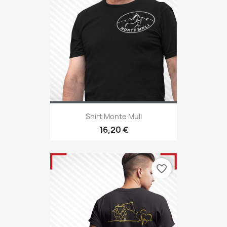
Shirt Monte Muli
16,20 €
favorite_border