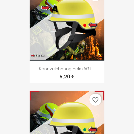
Kennzeichnung Helm AGT...
5,20 €
favorite_border