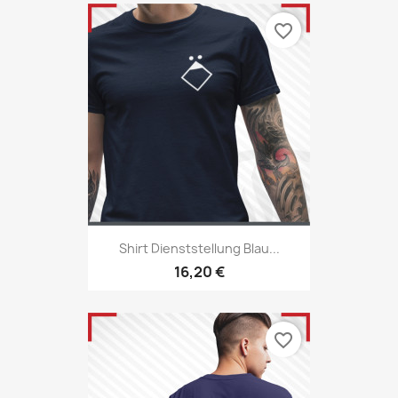
favorite_border
Shirt Dienststellung Blau...
16,20 €
favorite_border