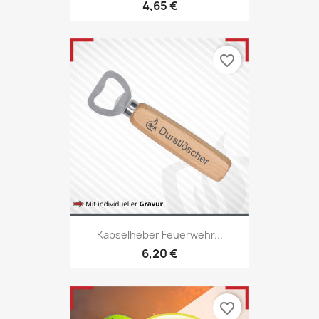
4,65 €
favorite_border
Kapselheber Feuerwehr...
6,20 €
favorite_border