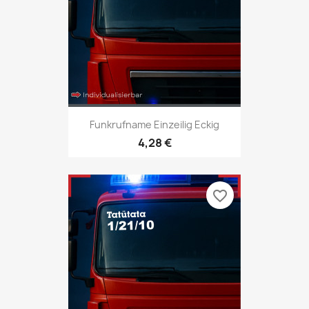
Funkrufname Einzeilig Eckig
4,28 €
favorite_border