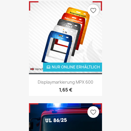
favorite_border
NUR ONLINE ERHÄLTLICH
Displaymarkierung MPX 600
1,65 €
favorite_border