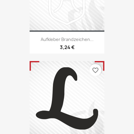
Aufkleber Brandzeichen...
3,24 €
favorite_border