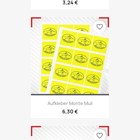
3,24 €
favorite_border
Aufkleber Monte Muli
6,30 €
favorite_border