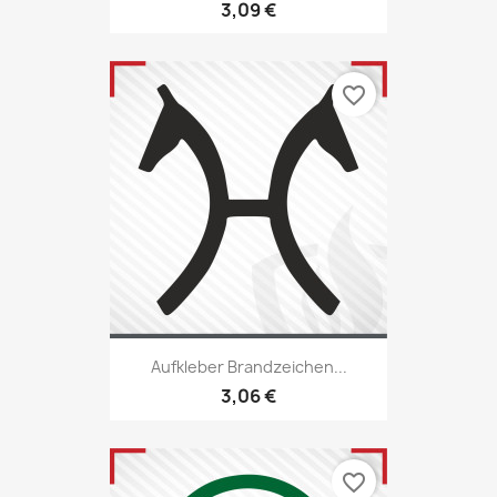
3,09 €
favorite_border
Aufkleber Brandzeichen...
3,06 €
favorite_border