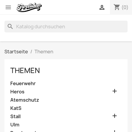
shopping_cart


(0)
search
Startseite
Themen
THEMEN
Feuerwehr

Heros
Atemschutz
KatS

Stall
Ulm