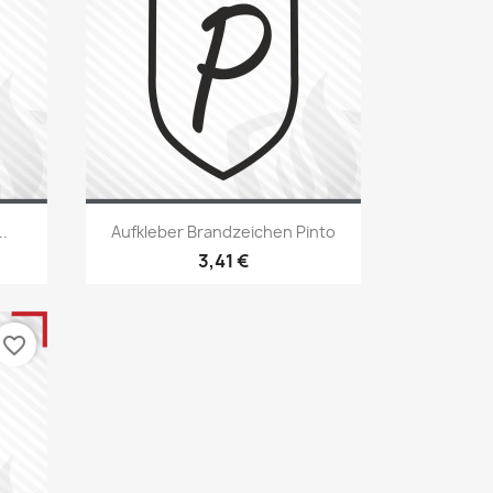
Vorschau

.
Aufkleber Brandzeichen Pinto
22
+22
3,41 €
favorite_border