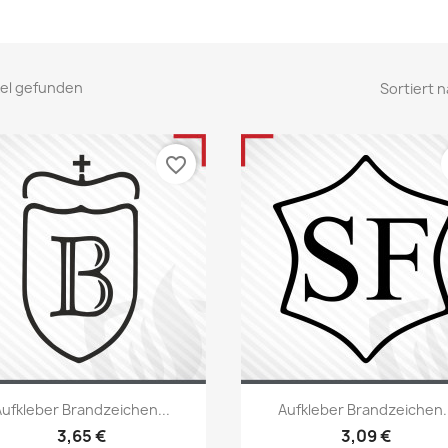
ikel gefunden
Sortiert n
favorite_border
Vorschau
Vorschau


Aufkleber Brandzeichen...
Aufkleber Brandzeichen..
+22
+
3,65 €
3,09 €