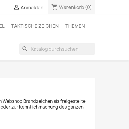
shopping_cart

Warenkorb
(0)
Anmelden
EL
TAKTISCHE ZEICHEN
THEMEN
search
im Webshop Brandzeichen als freigestellte
se oder zur Kenntlichmachung des ganzen