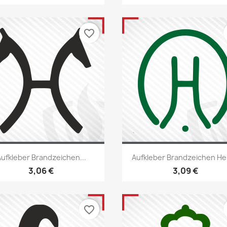
favorite_border
Vorschau
Vorschau


Aufkleber Brandzeichen...
Aufkleber Brandzeichen H
+22
+
3,06 €
3,09 €
favorite_border