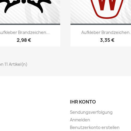
Vorschau
Vorschau


Aufkleber Brandzeichen...
Aufkleber Brandzeichen..
+22
+
2,98 €
3,35 €
von 11 Artikel(n)
IHR KONTO
Sendungsverfolgung
Anmelden
Benutzerkonto erstellen