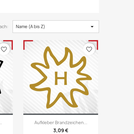

ach:
Name (A bis Z)
favorite_border
favorite_border
Vorschau

.
Aufkleber Brandzeichen...
22
+22
3,09 €