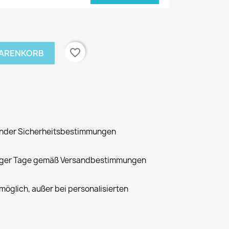
favorite_border
WARENKORB
tender Sicherheitsbestimmungen
niger Tage gemäß Versandbestimmungen
möglich, außer bei personalisierten