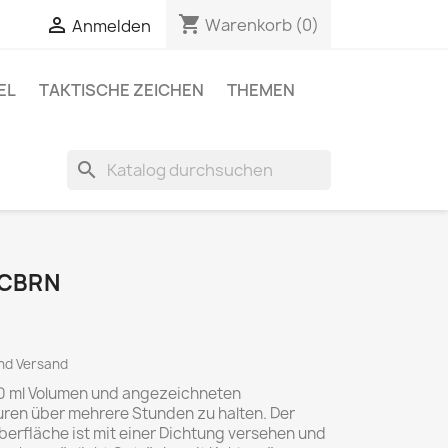
shopping_cart

Warenkorb
(0)
Anmelden
EL
TAKTISCHE ZEICHEN
THEMEN
search
 CBRN
und Versand
450 ml Volumen und angezeichneten
ren über mehrere Stunden zu halten. Der
rfläche ist mit einer Dichtung versehen und