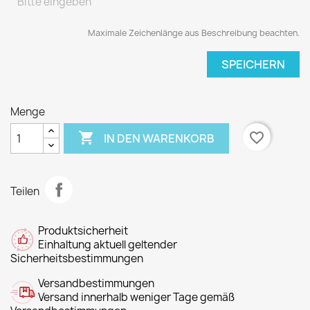
Maximale Zeichenlänge aus Beschreibung beachten.
SPEICHERN
Menge

favorite_border
IN DEN WARENKORB
Teilen
Produktsicherheit
Einhaltung aktuell geltender
Sicherheitsbestimmungen
Versandbestimmungen
Versand innerhalb weniger Tage gemäß