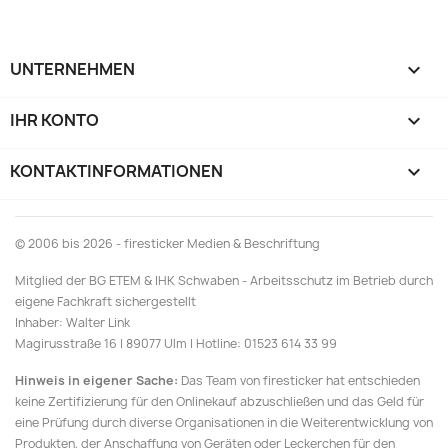
UNTERNEHMEN

IHR KONTO

KONTAKTINFORMATIONEN
keyboard_arrow_down
© 2006 bis 2026 - firesticker Medien & Beschriftung
Mitglied der BG ETEM & IHK Schwaben - Arbeitsschutz im Betrieb durch
eigene Fachkraft sichergestellt
Inhaber: Walter Link
Magirusstraße 16 | 89077 Ulm | Hotline: 01523 614 33 99
Hinweis in eigener Sache:
Das Team von firesticker hat entschieden
keine Zertifizierung für den Onlinekauf abzuschließen und das Geld für
eine Prüfung durch diverse Organisationen in die Weiterentwicklung von
Produkten, der Anschaffung von Geräten oder Leckerchen für den