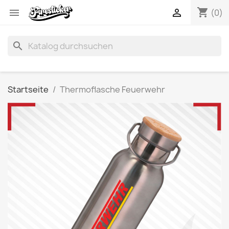
shopping_cart


(0)
search
Startseite
Thermoflasche Feuerwehr